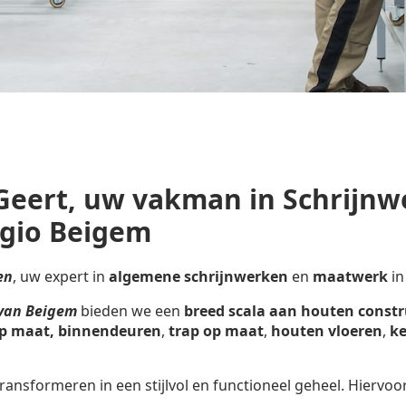
Geert, uw vakman in Schrijnw
egio Beigem
en
, uw expert in
algemene schrijnwerken
en
maatwerk
in
 van Beigem
bieden we een
breed scala aan houten constr
p maat,
binnendeuren
,
trap op maat
,
houten vloeren
,
ke
ransformeren in een stijlvol en functioneel geheel. Hiervoo