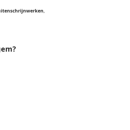
itenschrijnwerken
,
igem?