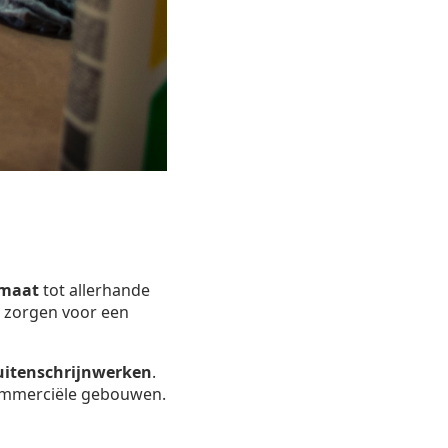
 maat
tot allerhande
ij zorgen voor een
uitenschrijnwerken
.
commerciële gebouwen.