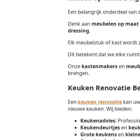
Een belangrijk onderdeel van 
Denk aan
meubelen op maat 
dressing
.
Elk meubelstuk of kast wordt
Dit betekent dat we elke ruim
Onze
kastenmakers
en
meub
brengen.
Keuken Renovatie B
Een
keuken renovatie
kan uw 
nieuwe keuken. Wij bieden:
Keukenadvies
: Professi
Keukendeurtjes
en
keu
Grote keukens
en
klein