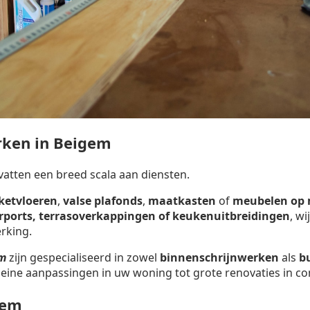
rken in Beigem
tten een breed scala aan diensten.
ketvloeren
,
valse plafonds
,
maatkasten
of
meubelen op
arports, terrasoverkappingen of keukenuitbreidingen
, w
rking.
em
zijn gespecialiseerd in zowel
binnenschrijnwerken
als
b
leine aanpassingen in uw woning tot grote renovaties in 
gem