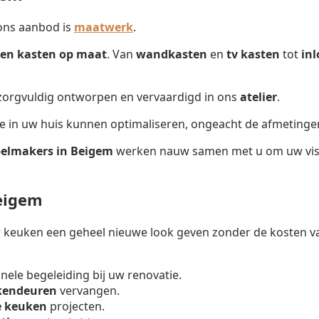
ons aanbod is
maatwerk
.
en kasten op maat
. Van
wandkasten
en
tv kasten
tot
in
 zorgvuldig ontworpen en vervaardigd in ons
atelier
.
te in uw huis kunnen optimaliseren, ongeacht de afmetinge
elmakers in Beigem
werken nauw samen met u om uw visie
eigem
keuken een geheel nieuwe look geven zonder de kosten va
onele begeleiding bij uw renovatie.
kendeuren
vervangen.
e keuken
projecten.