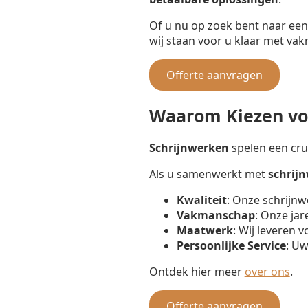
Of u nu op zoek bent naar ee
wij staan voor u klaar met va
Offerte aanvragen
Waarom Kiezen voo
Schrijnwerken
spelen een cruc
Als u samenwerkt met
schrij
Kwaliteit
: Onze schrijnw
Vakmanschap
: Onze jar
Maatwerk
: Wij leveren 
Persoonlijke Service
: Uw
Ontdek hier meer
over ons
.
Offerte aanvragen