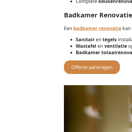
Complete
keukenrenova
Badkamer Renovati
Een
badkamer renovatie
kan 
Sanitair
en
tegels
install
Wastafel
en
ventilatie
op
Badkamer totaalrenova
Offerte aanvragen