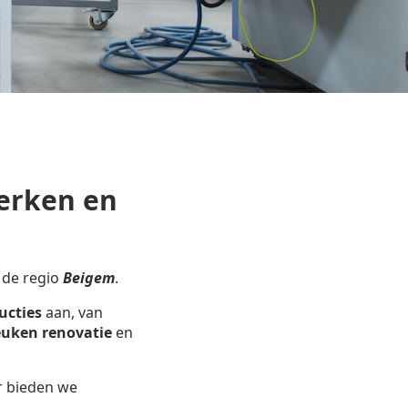
erken en
 de regio
Beigem
.
ucties
aan, van
uken renovatie
en
r bieden we