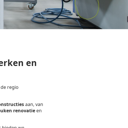
erken en
 de regio
onstructies
aan, van
uken renovatie
en
r bieden we