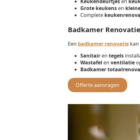
Keukendeurtjes
en
keu
Grote keukens
en
klein
Complete
keukenrenova
Badkamer Renovati
Een
badkamer renovatie
kan 
Sanitair
en
tegels
install
Wastafel
en
ventilatie
op
Badkamer totaalrenova
Offerte aanvragen