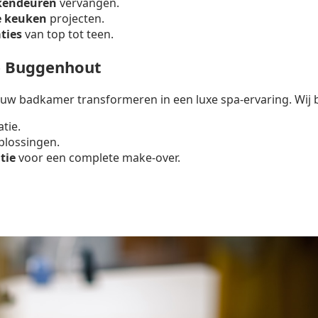
kendeuren
vervangen.
e keuken
projecten.
ties
van top tot teen.
e Buggenhout
uw badkamer transformeren in een luxe spa-ervaring. Wij 
atie.
lossingen.
tie
voor een complete make-over.