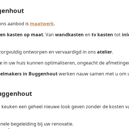
genhout
ons aanbod is
maatwerk
.
en kasten op maat
. Van
wandkasten
en
tv kasten
tot
in
 zorgvuldig ontworpen en vervaardigd in ons
atelier
.
te in uw huis kunnen optimaliseren, ongeacht de afmetinge
elmakers in Buggenhout
werken nauw samen met u om uw 
uggenhout
keuken een geheel nieuwe look geven zonder de kosten va
onele begeleiding bij uw renovatie.