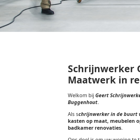
Schrijnwerker 
Maatwerk in r
Welkom bij
Geert Schrijnwerk
Buggenhout
.
Als s
chrijnwerker in de buurt
kasten op maat, meubelen o
badkamer renovaties
.
Ons doel is om uw woning te t