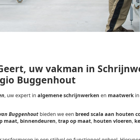
Geert, uw vakman in Schrijnw
egio Buggenhout
en
, uw expert in
algemene schrijnwerken
en
maatwerk
in
 van Buggenhout
bieden we een
breed scala aan houten c
p maat,
binnendeuren
,
trap op maat
,
houten vloeren
,
ke
ransformeren in een stijlvol en functioneel geheel. Hiervoo