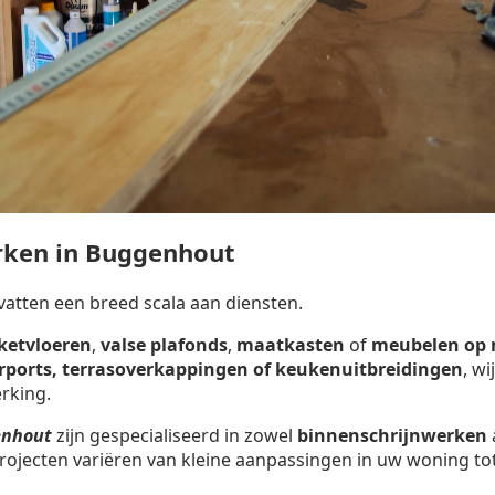
rken in Buggenhout
tten een breed scala aan diensten.
ketvloeren
,
valse plafonds
,
maatkasten
of
meubelen op
arports, terrasoverkappingen of keukenuitbreidingen
, w
rking.
enhout
zijn gespecialiseerd in zowel
binnenschrijnwerken
rojecten variëren van kleine aanpassingen in uw woning tot