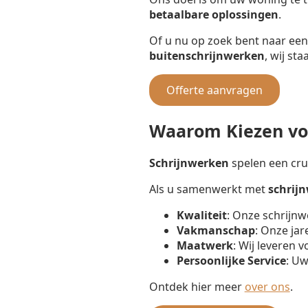
betaalbare oplossingen
.
Of u nu op zoek bent naar ee
buitenschrijnwerken
, wij st
Offerte aanvragen
Waarom Kiezen voo
Schrijnwerken
spelen een cruc
Als u samenwerkt met
schrij
Kwaliteit
: Onze schrijnw
Vakmanschap
: Onze jar
Maatwerk
: Wij leveren 
Persoonlijke Service
: Uw
Ontdek hier meer
over ons
.