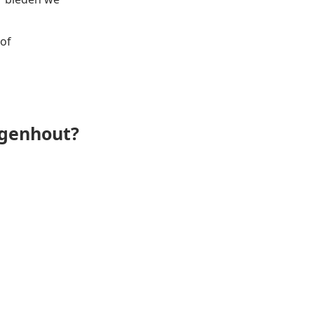
of
ggenhout?