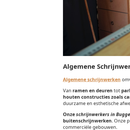
Algemene Schrijnwe
Algemene schrijnwerken
omva
Van
ramen en deuren
tot
par
houten constructies zoals c
duurzame en esthetische afwe
Onze
schrijnwerkers in Bugg
buitenschrijnwerken
. Onze p
commerciële gebouwen.