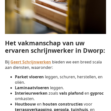
Het vakmanschap van uw
ervaren schrijnwerker in Dworp:
Bij
Geert Schrijnwerken
bieden we een breed scala
aan diensten, waaronder:
Parket vloeren
leggen, schuren, herstellen, en
oliën.
Laminaatvloeren
leggen.
Interieurwerken
zoals
vals plafond
en
gyproc
omkasten.
Houtbouw
en
houten constructies
voor
terrasoverkapping
,
pergola
,
tuinhuis
, en