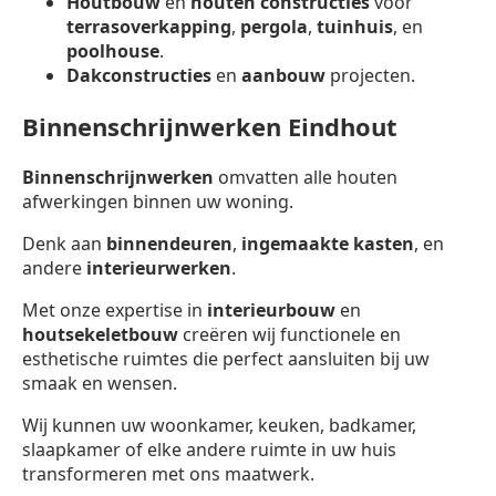
Houtbouw
en
houten constructies
voor
terrasoverkapping
,
pergola
,
tuinhuis
, en
poolhouse
.
Dakconstructies
en
aanbouw
projecten.
Binnenschrijnwerken Eindhout
Binnenschrijnwerken
omvatten alle houten
afwerkingen binnen uw woning.
Denk aan
binnendeuren
,
ingemaakte kasten
, en
andere
interieurwerken
.
Met onze expertise in
interieurbouw
en
houtsekeletbouw
creëren wij functionele en
esthetische ruimtes die perfect aansluiten bij uw
smaak en wensen.
Wij kunnen uw woonkamer, keuken, badkamer,
slaapkamer of elke andere ruimte in uw huis
transformeren met ons maatwerk.