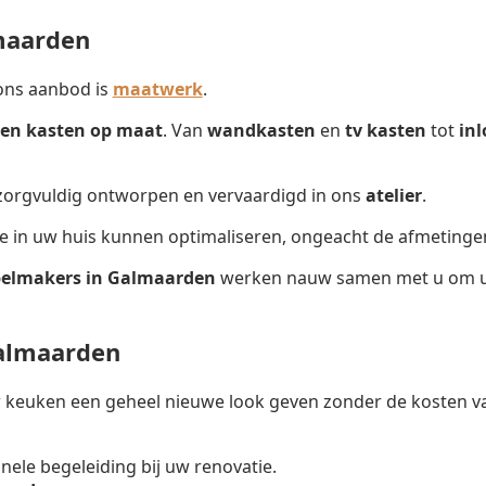
maarden
ons aanbod is
maatwerk
.
en kasten op maat
. Van
wandkasten
en
tv kasten
tot
in
 zorgvuldig ontworpen en vervaardigd in ons
atelier
.
te in uw huis kunnen optimaliseren, ongeacht de afmetinge
elmakers in Galmaarden
werken nauw samen met u om uw 
almaarden
keuken een geheel nieuwe look geven zonder de kosten va
onele begeleiding bij uw renovatie.