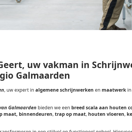
Geert, uw vakman in Schrijnw
egio Galmaarden
en
, uw expert in
algemene schrijnwerken
en
maatwerk
in
t van Galmaarden
bieden we een
breed scala aan houten c
p maat,
binnendeuren
,
trap op maat
,
houten vloeren
,
ke
ransformeren in een stijlvol en functioneel geheel. Hiervoo