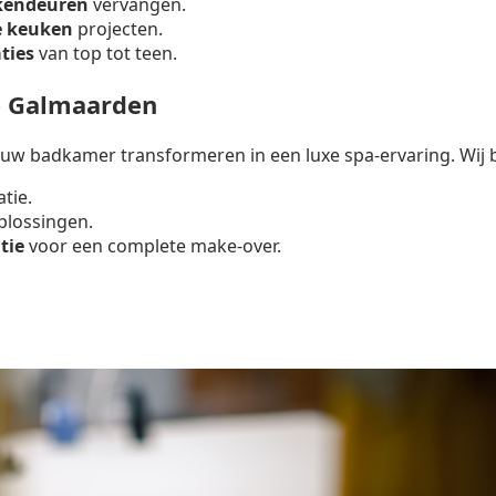
kendeuren
vervangen.
e keuken
projecten.
ties
van top tot teen.
e Galmaarden
uw badkamer transformeren in een luxe spa-ervaring. Wij 
atie.
lossingen.
tie
voor een complete make-over.