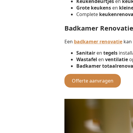
Keukendeurtjes
en
keu
Grote keukens
en
klein
Complete
keukenrenova
Badkamer Renovati
Een
badkamer renovatie
kan 
Sanitair
en
tegels
install
Wastafel
en
ventilatie
op
Badkamer totaalrenova
Offerte aanvragen