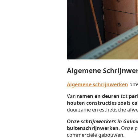
Algemene Schrijnwe
Algemene schrijnwerken
omva
Van
ramen en deuren
tot
par
houten constructies zoals c
duurzame en esthetische afwe
Onze
schrijnwerkers in Galm
buitenschrijnwerken
. Onze p
commerciële gebouwen.