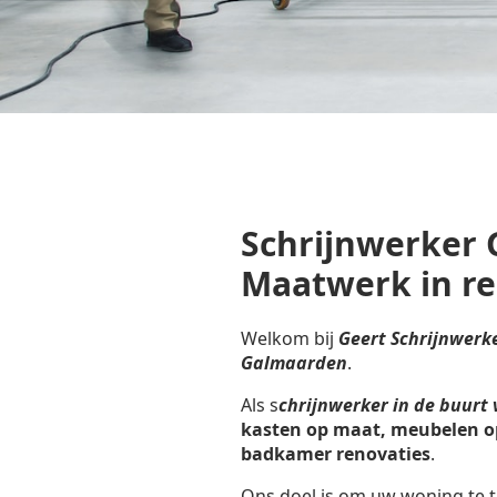
Schrijnwerker 
Maatwerk in r
Welkom bij
Geert Schrijnwerk
Galmaarden
.
Als s
chrijnwerker in de buur
kasten op maat, meubelen o
badkamer renovaties
.
Ons doel is om uw woning te t