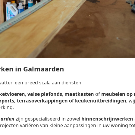
rken in Galmaarden
tten een breed scala aan diensten.
ketvloeren
,
valse plafonds
,
maatkasten
of
meubelen op
arports, terrasoverkappingen of keukenuitbreidingen
, w
rking.
aarden
zijn gespecialiseerd in zowel
binnenschrijnwerken
rojecten variëren van kleine aanpassingen in uw woning tot