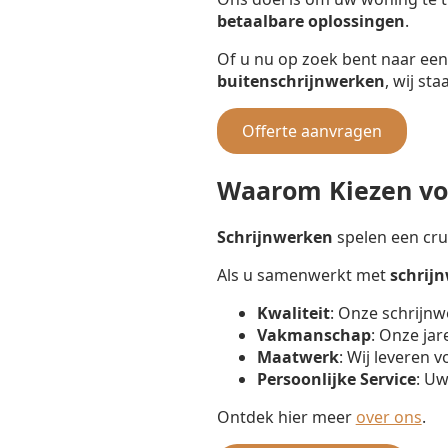
betaalbare oplossingen
.
Of u nu op zoek bent naar ee
buitenschrijnwerken
, wij st
Offerte aanvragen
Waarom Kiezen voo
Schrijnwerken
spelen een cruc
Als u samenwerkt met
schrij
Kwaliteit
: Onze schrijnw
Vakmanschap
: Onze jar
Maatwerk
: Wij leveren 
Persoonlijke Service
: Uw
Ontdek hier meer
over ons
.