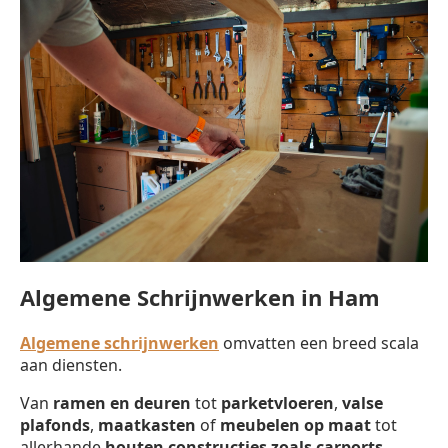
Algemene Schrijnwerken in Ham
Algemene schrijnwerken
omvatten een breed scala
aan diensten.
Van
ramen en deuren
tot
parketvloeren
,
valse
plafonds
,
maatkasten
of
meubelen op maat
tot
allerhande
houten constructies zoals carports,