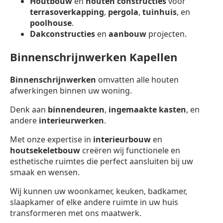
Houtbouw
en
houten constructies
voor
terrasoverkapping
,
pergola
,
tuinhuis
, en
poolhouse
.
Dakconstructies
en
aanbouw
projecten.
Binnenschrijnwerken Kapellen
Binnenschrijnwerken
omvatten alle houten
afwerkingen binnen uw woning.
Denk aan
binnendeuren
,
ingemaakte kasten
, en
andere
interieurwerken
.
Met onze expertise in
interieurbouw
en
houtsekeletbouw
creëren wij functionele en
esthetische ruimtes die perfect aansluiten bij uw
smaak en wensen.
Wij kunnen uw woonkamer, keuken, badkamer,
slaapkamer of elke andere ruimte in uw huis
transformeren met ons maatwerk.