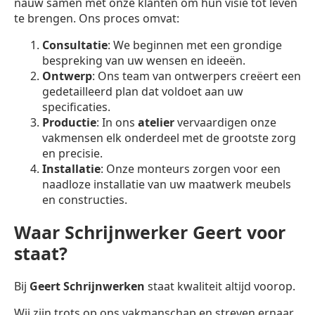
nauw samen met onze klanten om hun visie tot leven
te brengen. Ons proces omvat:
Consultatie
: We beginnen met een grondige
bespreking van uw wensen en ideeën.
Ontwerp
: Ons team van ontwerpers creëert een
gedetailleerd plan dat voldoet aan uw
specificaties.
Productie
: In ons
atelier
vervaardigen onze
vakmensen elk onderdeel met de grootste zorg
en precisie.
Installatie
: Onze monteurs zorgen voor een
naadloze installatie van uw maatwerk meubels
en constructies.
Waar Schrijnwerker Geert voor
staat?
Bij
Geert Schrijnwerken
staat kwaliteit altijd voorop.
Wij zijn trots op ons vakmanschap en streven ernaar