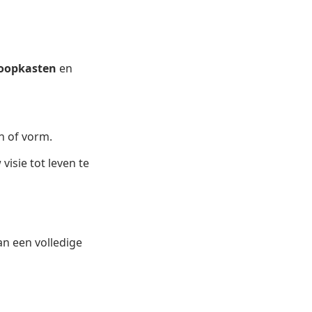
loopkasten
en
n of vorm.
sie tot leven te
n een volledige