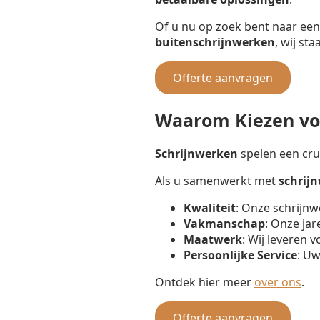
Of u nu op zoek bent naar ee
buitenschrijnwerken
, wij st
Offerte aanvragen
Waarom Kiezen voo
Schrijnwerken
spelen een cruc
Als u samenwerkt met
schrij
Kwaliteit
: Onze schrijnw
Vakmanschap
: Onze jar
Maatwerk
: Wij leveren 
Persoonlijke Service
: Uw
Ontdek hier meer
over ons
.
Offerte aanvragen