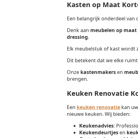
Kasten op Maat Kor
Een belangrijk onderdeel van 
Denk aan
meubelen op maat 
dressing
.
Elk meubelstuk of kast wordt
Dit betekent dat we elke ruim
Onze
kastenmakers
en
meub
brengen.
Keuken Renovatie K
Een
keuken renovatie
kan uw 
nieuwe keuken. Wij bieden:
Keukenadvies
: Professi
Keukendeurtjes
en
keu