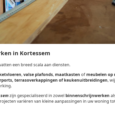
rken in Kortessem
tten een breed scala aan diensten.
ketvloeren
,
valse plafonds
,
maatkasten
of
meubelen op
arports, terrasoverkappingen of keukenuitbreidingen
, w
rking.
essem
zijn gespecialiseerd in zowel
binnenschrijnwerken
al
rojecten variëren van kleine aanpassingen in uw woning tot