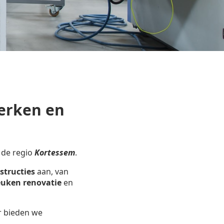
erken en
 de regio
Kortessem
.
structies
aan, van
uken renovatie
en
r bieden we