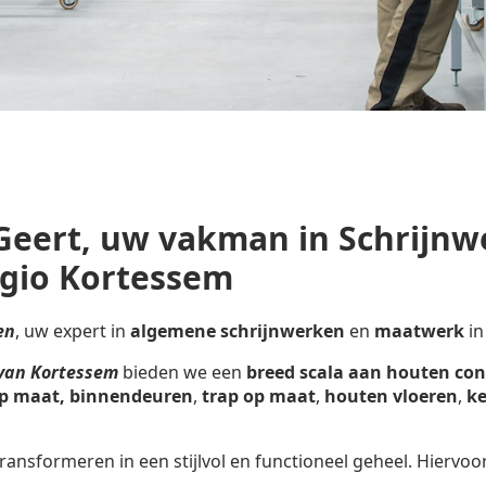
Geert, uw vakman in Schrijnw
gio Kortessem
en
, uw expert in
algemene schrijnwerken
en
maatwerk
in
 van Kortessem
bieden we een
breed scala aan houten con
p maat,
binnendeuren
,
trap op maat
,
houten vloeren
,
ke
ransformeren in een stijlvol en functioneel geheel. Hiervoo