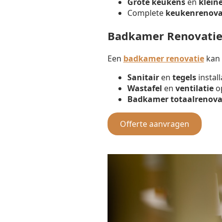
Grote keukens
en
klein
Complete
keukenrenova
Badkamer Renovatie
Een
badkamer renovatie
kan 
Sanitair
en
tegels
install
Wastafel
en
ventilatie
op
Badkamer totaalrenova
Offerte aanvragen