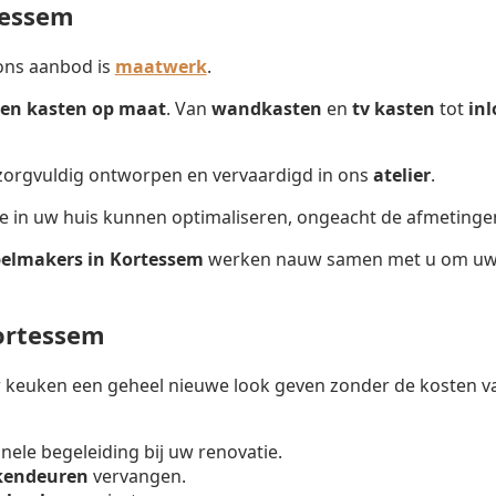
tessem
ons aanbod is
maatwerk
.
en kasten op maat
. Van
wandkasten
en
tv kasten
tot
in
 zorgvuldig ontworpen en vervaardigd in ons
atelier
.
te in uw huis kunnen optimaliseren, ongeacht de afmetinge
elmakers in Kortessem
werken nauw samen met u om uw vi
ortessem
keuken een geheel nieuwe look geven zonder de kosten va
onele begeleiding bij uw renovatie.
kendeuren
vervangen.