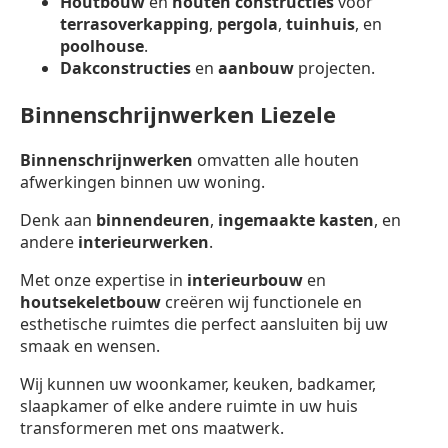
Houtbouw
en
houten constructies
voor
terrasoverkapping
,
pergola
,
tuinhuis
, en
poolhouse
.
Dakconstructies
en
aanbouw
projecten.
Binnenschrijnwerken Liezele
Binnenschrijnwerken
omvatten alle houten
afwerkingen binnen uw woning.
Denk aan
binnendeuren
,
ingemaakte kasten
, en
andere
interieurwerken
.
Met onze expertise in
interieurbouw
en
houtsekeletbouw
creëren wij functionele en
esthetische ruimtes die perfect aansluiten bij uw
smaak en wensen.
Wij kunnen uw woonkamer, keuken, badkamer,
slaapkamer of elke andere ruimte in uw huis
transformeren met ons maatwerk.