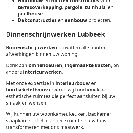
Houtbouw
en
houten constructies
voor
terrasoverkapping
,
pergola
,
tuinhuis
, en
poolhouse
.
Dakconstructies
en
aanbouw
projecten.
Binnenschrijnwerken Lubbeek
Binnenschrijnwerken
omvatten alle houten
afwerkingen binnen uw woning.
Denk aan
binnendeuren
,
ingemaakte kasten
, en
andere
interieurwerken
.
Met onze expertise in
interieurbouw
en
houtsekeletbouw
creëren wij functionele en
esthetische ruimtes die perfect aansluiten bij uw
smaak en wensen.
Wij kunnen uw woonkamer, keuken, badkamer,
slaapkamer of elke andere ruimte in uw huis
transformeren met ons maatwerk.