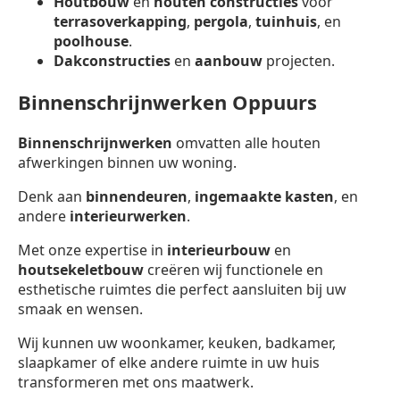
Houtbouw
en
houten constructies
voor
terrasoverkapping
,
pergola
,
tuinhuis
, en
poolhouse
.
Dakconstructies
en
aanbouw
projecten.
Binnenschrijnwerken Oppuurs
Binnenschrijnwerken
omvatten alle houten
afwerkingen binnen uw woning.
Denk aan
binnendeuren
,
ingemaakte kasten
, en
andere
interieurwerken
.
Met onze expertise in
interieurbouw
en
houtsekeletbouw
creëren wij functionele en
esthetische ruimtes die perfect aansluiten bij uw
smaak en wensen.
Wij kunnen uw woonkamer, keuken, badkamer,
slaapkamer of elke andere ruimte in uw huis
transformeren met ons maatwerk.