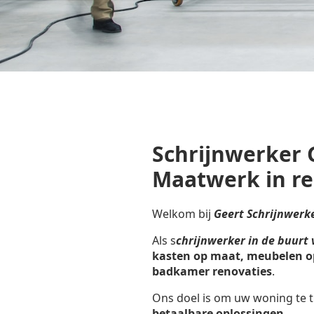
Schrijnwerker 
Maatwerk in r
Welkom bij
Geert Schrijnwerk
Als s
chrijnwerker in de buur
kasten op maat, meubelen o
badkamer renovaties
.
Ons doel is om uw woning te t
betaalbare oplossingen
.