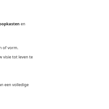
loopkasten
en
n of vorm.
isie tot leven te
n een volledige