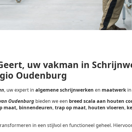
Geert, uw vakman in Schrijnw
egio Oudenburg
en
, uw expert in
algemene schrijnwerken
en
maatwerk
in
t van Oudenburg
bieden we een
breed scala aan houten co
p maat,
binnendeuren
,
trap op maat
,
houten vloeren
,
ke
ransformeren in een stijlvol en functioneel geheel. Hiervoo