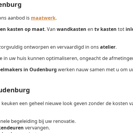
enburg
ons aanbod is
maatwerk
.
en kasten op maat
. Van
wandkasten
en
tv kasten
tot
in
 zorgvuldig ontworpen en vervaardigd in ons
atelier
.
te in uw huis kunnen optimaliseren, ongeacht de afmetinge
elmakers in Oudenburg
werken nauw samen met u om uw v
udenburg
keuken een geheel nieuwe look geven zonder de kosten va
onele begeleiding bij uw renovatie.
kendeuren
vervangen.