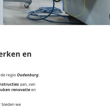
erken en
 de regio
Oudenburg
.
nstructies
aan, van
uken renovatie
en
r bieden we