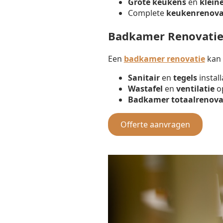
Grote keukens
en
klein
Complete
keukenrenova
Badkamer Renovati
Een
badkamer renovatie
kan 
Sanitair
en
tegels
install
Wastafel
en
ventilatie
op
Badkamer totaalrenova
Offerte aanvragen