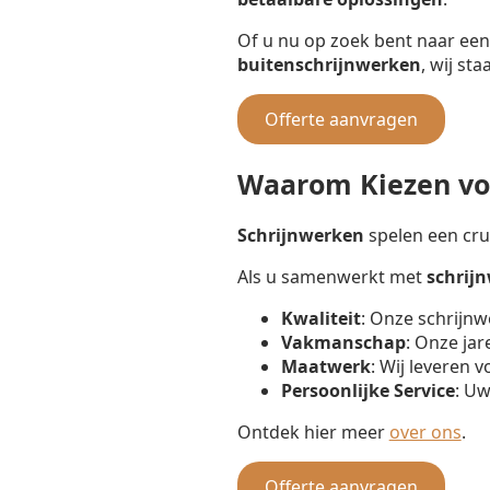
Of u nu op zoek bent naar ee
buitenschrijnwerken
, wij st
Offerte aanvragen
Waarom Kiezen voo
Schrijnwerken
spelen een cruc
Als u samenwerkt met
schrij
Kwaliteit
: Onze schrijnw
Vakmanschap
: Onze jar
Maatwerk
: Wij leveren 
Persoonlijke Service
: Uw
Ontdek hier meer
over ons
.
Offerte aanvragen