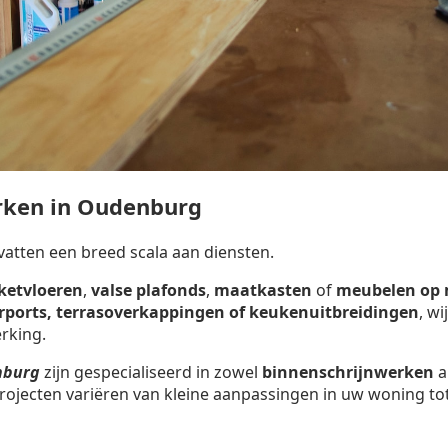
rken in Oudenburg
tten een breed scala aan diensten.
ketvloeren
,
valse plafonds
,
maatkasten
of
meubelen op
arports, terrasoverkappingen of keukenuitbreidingen
, w
rking.
nburg
zijn gespecialiseerd in zowel
binnenschrijnwerken
a
rojecten variëren van kleine aanpassingen in uw woning tot