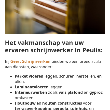
Het vakmanschap van uw
ervaren schrijnwerker in Peulis:
Bij
Geert Schrijnwerken
bieden we een breed scala
aan diensten, waaronder:
Parket vloeren
leggen, schuren, herstellen, en
oliën.
Laminaatvloeren
leggen.
Interieurwerken
zoals
vals plafond
en
gyproc
omkasten.
Houtbouw
en
houten constructies
voor
terrasoverkapping
,
pergola
,
tuinhuis
, en