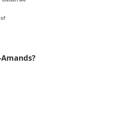
of
t-Amands?