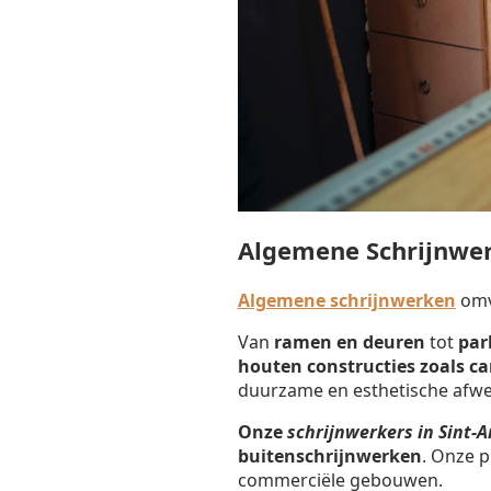
Algemene Schrijnwer
Algemene schrijnwerken
omva
Van
ramen en deuren
tot
par
houten constructies zoals c
duurzame en esthetische afwe
Onze
schrijnwerkers in Sint
buitenschrijnwerken
. Onze p
commerciële gebouwen.