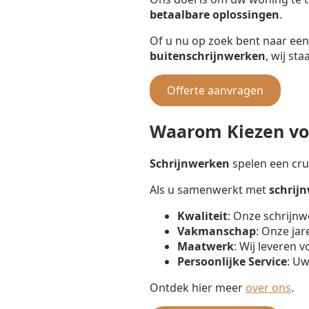
betaalbare oplossingen
.
Of u nu op zoek bent naar ee
buitenschrijnwerken
, wij st
Offerte aanvragen
Waarom Kiezen voo
Schrijnwerken
spelen een cruc
Als u samenwerkt met
schrij
Kwaliteit
: Onze schrijnw
Vakmanschap
: Onze jar
Maatwerk
: Wij leveren 
Persoonlijke Service
: Uw
Ontdek hier meer
over ons
.