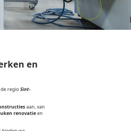
erken en
 de regio
Sint-
onstructies
aan, van
uken renovatie
en
r bieden we