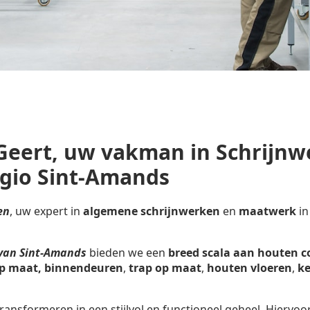
Geert, uw vakman in Schrijnw
gio Sint-Amands
en
, uw expert in
algemene schrijnwerken
en
maatwerk
in
 van Sint-Amands
bieden we een
breed scala aan houten c
p maat,
binnendeuren
,
trap op maat
,
houten vloeren
,
ke
ransformeren in een stijlvol en functioneel geheel. Hiervoo