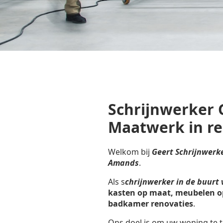
Schrijnwerker 
Maatwerk in re
Welkom bij
Geert Schrijnwerk
Amands
.
Als s
chrijnwerker in de buurt
kasten op maat, meubelen o
badkamer renovaties
.
Ons doel is om uw woning te t