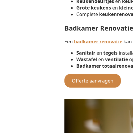
Keukendeurtjes
en
keu
Grote keukens
en
klein
Complete
keukenrenova
Badkamer Renovatie
Een
badkamer renovatie
kan 
Sanitair
en
tegels
install
Wastafel
en
ventilatie
op
Badkamer totaalrenova
Offerte aanvragen