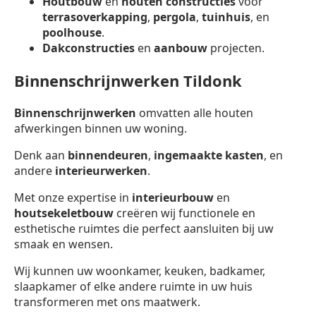
Houtbouw
en
houten constructies
voor
terrasoverkapping
,
pergola
,
tuinhuis
, en
poolhouse
.
Dakconstructies
en
aanbouw
projecten.
Binnenschrijnwerken Tildonk
Binnenschrijnwerken
omvatten alle houten
afwerkingen binnen uw woning.
Denk aan
binnendeuren
,
ingemaakte kasten
, en
andere
interieurwerken
.
Met onze expertise in
interieurbouw
en
houtsekeletbouw
creëren wij functionele en
esthetische ruimtes die perfect aansluiten bij uw
smaak en wensen.
Wij kunnen uw woonkamer, keuken, badkamer,
slaapkamer of elke andere ruimte in uw huis
transformeren met ons maatwerk.