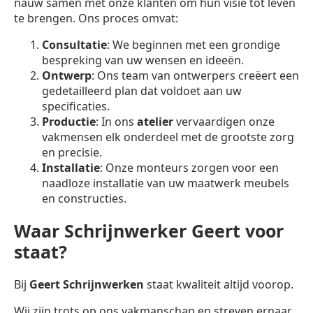
nauw samen met onze klanten om hun visie tot leven
te brengen. Ons proces omvat:
Consultatie
: We beginnen met een grondige
bespreking van uw wensen en ideeën.
Ontwerp
: Ons team van ontwerpers creëert een
gedetailleerd plan dat voldoet aan uw
specificaties.
Productie
: In ons
atelier
vervaardigen onze
vakmensen elk onderdeel met de grootste zorg
en precisie.
Installatie
: Onze monteurs zorgen voor een
naadloze installatie van uw maatwerk meubels
en constructies.
Waar Schrijnwerker Geert voor
staat?
Bij
Geert Schrijnwerken
staat kwaliteit altijd voorop.
Wij zijn trots op ons vakmanschap en streven ernaar